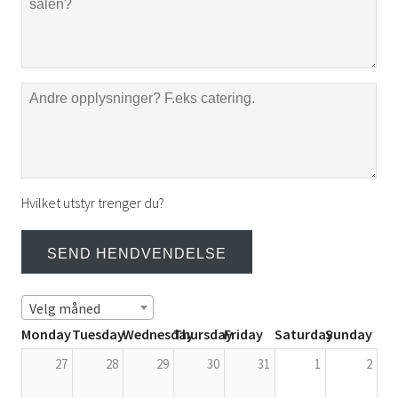
Hvilket utstyr trenger du?
Velg måned
Monday
Tuesday
Wednesday
Thursday
Friday
Saturday
Sunday
27
28
29
30
31
1
2